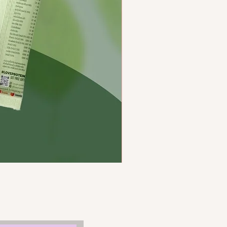
Love protein เลิฟ โปรตีนพืช ร
ราคา
฿1,190.00