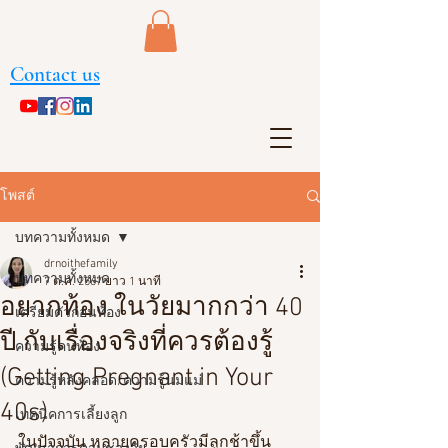
Contact us
โพสต์
บทความทั้งหมด
drnoithefamily
บทความทั้งหมด
7 ต.ค. 2567
ยาว 1 นาที
อยากท้อง ในวัยมากกว่า 40
เตรียมตัวก่อนท้อง
ปี กับเรื่องจริงที่ควรต้องรู้
ความรู้คนท้อง
(Getting Pregnant in Your
ความรู้หลังคลอด/ความรู้นมแม่
40s)
เทคนิคการเลี้ยงลูก
ในปัจจุบัน หลายครอบครัวมีลูกช้าขึ้น 