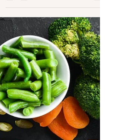
(Toddler not eating? Ideas and
tips)