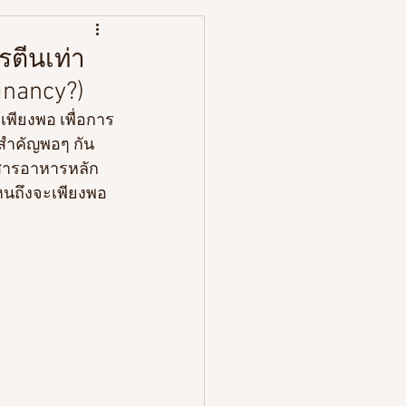
หนังสือ
รตีนเท่า
gnancy?)
้เพียงพอ เพื่อการ
สำคัญพอๆ กัน 
สารอาหารหลัก
หนถึงจะเพียงพอ