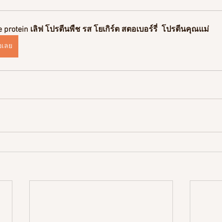
e protein เลิฟ โปรตีนพืช รส โยเกิร์ต สตอเบอร์รี่  โปรตีนคุณแม่
้อเลย