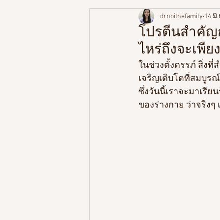
drnoithefamily
14 มิ
พัฒนาการตามช่วงวัย
ความร
โปรตีนสำคัญก
ไหร่ถึงจะเพีย
สูตรอาหารลูกน้อย
ในช่วงตั้งครรภ์ สิ่งท
เจริญเติบโตที่สมบูรณ
ซึ่งวันนี้เราจะมาเรีย
ของร่างกาย ว่าจริงๆ