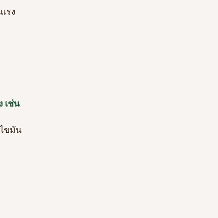
นแรง
 เช่น
ร้ไขมัน