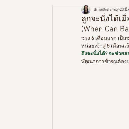
drnoithefamily
20 มี
พัฒนาการตามช่วงวัย
ความร
ลูกจะนั่งได้เมื
(When Can Bab
สูตรอาหารลูกน้อย
ช่วง
 6
 เดือนแรก เป็น
หน่อยเข้าสู่ 
5 
เดือนแล
ถึงจะนั่งได้? จะช่วยสอ
พัฒนาการช้าจนต้องปร