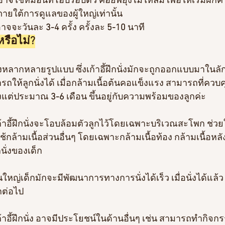
ง อาจใช้หมอนที่โอบรอบตัว คอยพยุงไม่ให้ล้ม เพื่อให้เริ่มฝ
ายใต้การดูแลของผู้ใหญ่เท่านั้น
 อาจจะวันละ
 3-4
 ครั้ง ครั้งละ 
5-10
 นาที
นหรือไม่?
กนั่งหลากหลายรูปแบบ ซึ่งเก้าอี้ฝึกนั่งมักจะถูกออกแบบมาในล
มารถให้ลูกนั่งได้ เมื่อกล้ามเนื้อต้นคอแข็งแรง สามารถที่ควบ
ตั้งแต่ประมาณ 
3-6
 เดือน ขึ้นอยู่กับความพร้อมของลูกค่ะ
้าอี้ฝึกนั่งจะโอบล้อมตัวลูกไว้โดยเฉพาะบริเวณสะโพก ช่วยให้เ
้กล้ามเนื้อส่วนอื่นๆ โดยเฉพาะกล้ามเนื้อท้อง กล้ามเนื้อหลัง 
นั่งของเด็ก
ใหญ่เด็กมักจะมีพัฒนาการทางการนั่งได้เร็ว เมื่อนั่งได้แล้ว เ
กต่อไป 
้าอี้ฝึกนั่ง อาจมีประโยชน์ในด้านอื่นๆ เช่น สามารถทำกิจกร