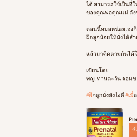
ได้ สามารถใช้เป็นที่ใ
ของคุณพ่อคุณแม่ ดังน
ตอนนี้หมอหน่อยเองก็ก
ฝึกลูกน้อยให้นั่งได้ส
แล้วมาติดตามกันได้
เขียนโดย
พญ. ทานตะวัน จอมข
#ฝ
ึกลูกนั่งยังไงดี 
#เม
ื
Pre
ซื