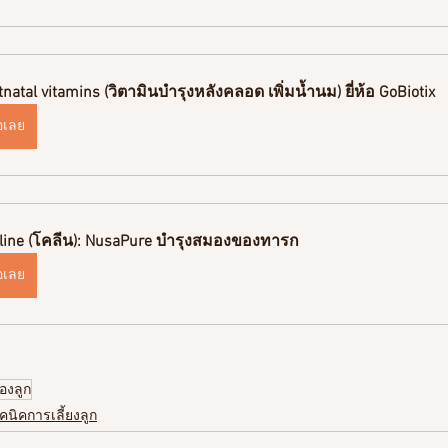
tnatal vitamins (วิตามินบำรุงหลังคลอด เพิ่มน้ำนม) ยี่ห้อ GoBiotix
้อเลย
line (โคลีน): NusaPure บำรุงสมองของทารก
้อเลย
องลูก
คนิคการเลี้ยงลูก