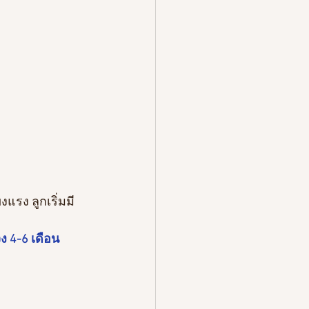
แรง ลูกเริ่มมี
วง 4-6 เดือน