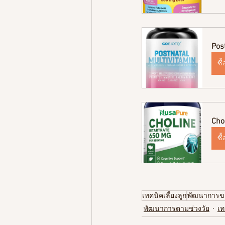
Pos
ซื
Cho
ซื
เทคนิคเลี้ยงลูก
พัฒนาการข
พัฒนาการตามช่วงวัย
เท