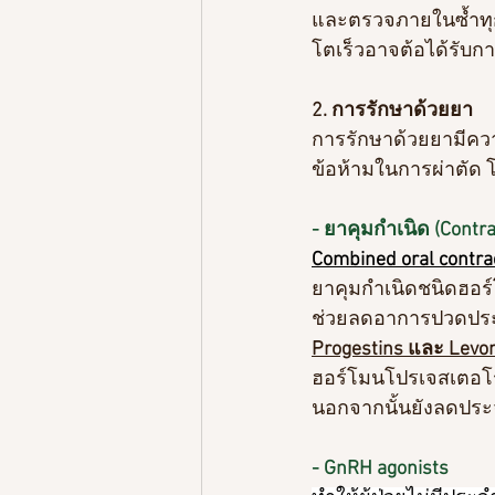
และตรวจภายในซ้ำทุ
โตเร็วอาจต้อได้รับก
2. การรักษาด้วยยา
การรักษาด้วยยามีควา
ข้อห้ามในการผ่าตัด โ
- ยาคุมกำเนิด (Contra
Combined oral contrac
ยาคุมกำเนิดชนิดฮอร์
ช่วยลดอาการปวดประจ
Progestins และ Levono
ฮอร์โมนโปรเจสเตอโรน
นอกจากนั้นยังลดประจ
- GnRH agonists