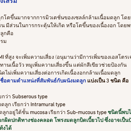
่งเสริม
ดลูกโตขึ้นมากจากการมิวเตชั่นของเซลล์กล้ามเนื้อมดลูก โ
มีส่วนในการกระตุ้นให้เกิด หรือโตขึ้นของเนื้องอก โดยพบว
ลูกคือ
รรม
MI 
ที่สูง จะเพิ่มความเสี่ยง (อนุมานว่ามีการเพิ่มของเอสโตรเ
นเนื้อวัว หมูเพิ่มความเสี่ยงขึ้น แต่ผักสีเขียวช่วยป้องกัน
ดไม่เพิ่มความเสี่ยงต่อการเกิดเนื้องอกกล้ามเนื้อมดลูก
ชื่อตามตำแหน่งที่สัมพันธ์กับผนังมดลูก
 แบ่งเป็น 3 ชนิด คือ
ียกว่า 
Subserous type
มดลูก เรียกว่า 
Intramural type 
ูกอยู่ใต้ชั้น 
mucosa
 เรียกว่า 
Sub-mucous type 
ชนิดนี้พบไ
อกผิดปกติทางช่องคลอด โพรงมดลูกบิดเบี้ยวไป ซึ่งอาจเป็นปั
้งได้