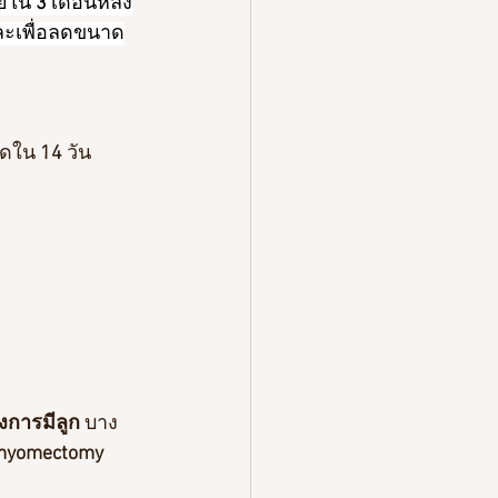
ายใน
 3
 เดือนหลัง
และเพื่อลดขนาด
ุดใน 
14 
วัน 
องการมีลูก
 บาง
myomectomy 