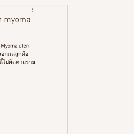
หนังสือ
an myoma
 
Myoma uteri
้องอกมดลูกคือ
นนี้ไปติดตามราย