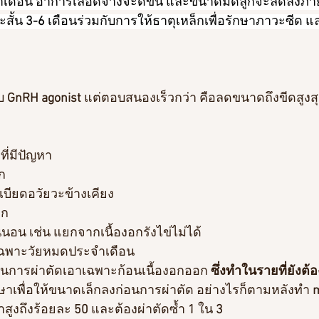
ระจำเดือน อาการเลือดจางจะดีขึ้น และขนาดมดลูกจะลดลงภ
สั้น 
3-6
 เดือนร่วมกับการให้ธาตุเหล็กเพื่อรักษาภาวะซีด 
บ
 GnRH agonist 
แต่ตอบสนองเร็วกว่า คือลดขนาดถึงขีดสูงส
ี่มีปัญหา
ก
ดเบียดอวัยวะข้างเคียง
าก
่นอน เช่น แยกจากเนื้องอกรังไข่ไม่ได้
เฉพาะวัยหมดประจำเดือน
็นการผ่าตัดเอาเฉพาะก้อนเนื้องอกออก 
ซึ่งทำในรายที่ยังต้
าเพื่อให้ขนาดเล็กลงก่อนการผ่าตัด อย่างไรก็ตามหลังทำ 
สูงถึงร้อยละ 
50
 และต้องผ่าตัดซ้ำ 
1
 ใน 
3