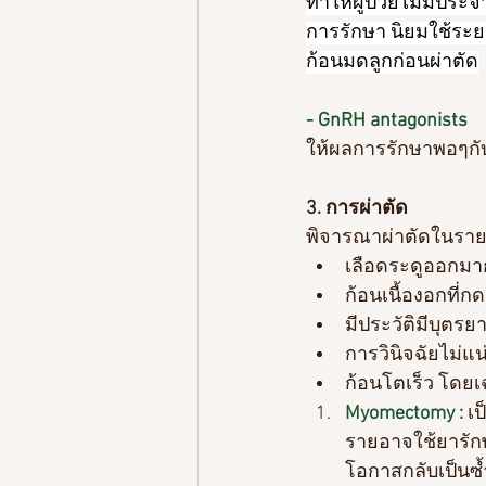
ทำให้ผู้ป่วยไม่มีป
การรักษา นิยมใช้ระยะ
ก้อนมดลูกก่อนผ่าตัด
- GnRH antagonists
ให้ผลการรักษาพอๆกั
3. การผ่าตัด
พิจารณาผ่าตัดในรายท
เลือดระดูออกมา
ก้อนเนื้องอกที่ก
มีประวัติมีบุตรย
การวินิจฉัยไม่แน
ก้อนโตเร็ว โดย
Myomectomy :
 เ
ป
รายอาจใช้ยารักษ
โอกาสกลับเป็นซ้ำ