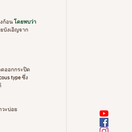
งก้อน 
โดยพบว่า
บังเอิญจาก
ือดออกกระปิด
ous type 
ซึ่ง
้
าวะบ่อย