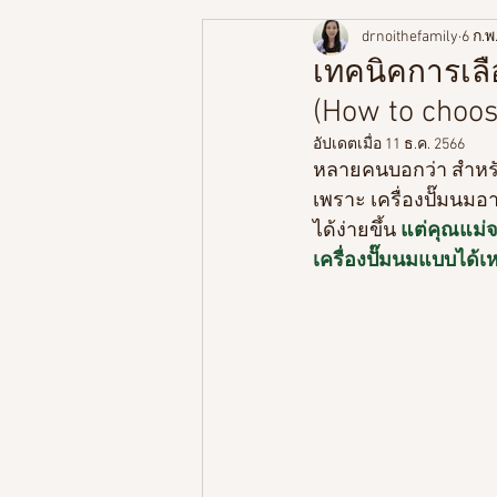
drnoithefamily
6 ก.พ
พัฒนาการตามช่วงวัย
ความร
เทคนิคการเลื
(How to choos
สูตรอาหารลูกน้อย
อัปเดตเมื่อ
11 ธ.ค. 2566
หลายคนบอกว่า สำหรับค
เพราะ เครื่องปั๊มนมอ
ได้ง่ายขึ้น 
แต่คุณแม่จ
เครื่องปั๊มนมแบบได้เ