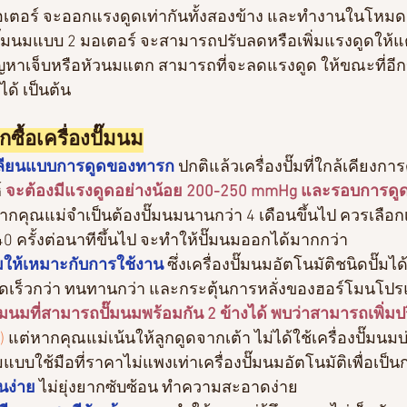
มอเตอร์ จะออกแรงดูดเท่ากันทั้งสองข้าง และทำงานในโหมดเด
ปั๊มนมแบบ 2 มอเตอร์ จะสามารถปรับลดหรือเพิ่มแรงดูดให้แต
ปัญหาเจ็บหรือหัวนมแตก สามารถที่จะลดแรงดูด ให้ขณะที่อี
ด้ เป็นต้น
ซื้อเครื่องปั๊มนม
มเลียนแบบการดูดของทารก
 ปกติแล้วเครื่องปั๊มที่ใกล้เคียง
 
จะต้องมีแรงดูดอย่างน้อย 200-250 mmHg และรอบการดูด
ากคุณแม่จำเป็นต้องปั๊มนมนานกว่า 4 เดือนขึ้นไป ควรเลือกเคร
0 ครั้งต่อนาทีขึ้นไป จะทำให้ปั๊มนมออกได้มากกว่า
มนมให้เหมาะกับการใช้งาน
 ซึ่งเครื่องปั๊มนมอัตโนมัติชนิดปั๊มได
ร็วกว่า ทนทานกว่า และกระตุ้นการหลั่งของฮอร์โมนโปร
ปั๊มนมที่สามารถปั๊มนมพร้อมกัน 2 ข้างได้ พบว่าสามารถเพิ่
)
 แต่หากคุณแม่เน้นให้ลูกดูดจากเต้า ไม่ได้ใช้เครื่องปั๊มน
นมแบบใช้มือที่ราคาไม่แพงเท่าเครื่องปั๊มนมอัตโนมัติเพื่อเป
านง่าย
 ไม่ยุ่งยากซับซ้อน ทำความสะอาดง่าย