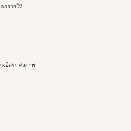
าดกรวยให้
งอิสระ ดังภาพ