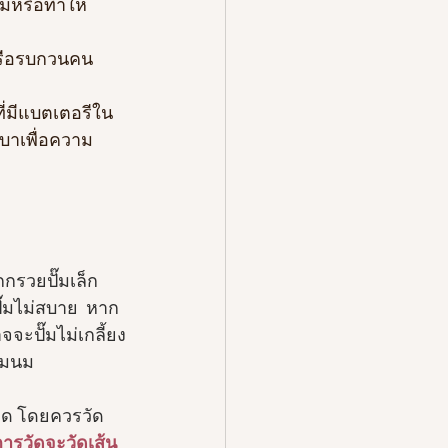
นมหรือทำให้
หรือรบกวนคน
ที่มีแบตเตอรีใน
บาเพื่อความ
กกรวยปั๊มเล็ก
ั๊มไม่สบาย  หาก
ปั๊มไม่เกลี้ยง
๊มนม 
าด โดยควรวัด
การวัดจะวัดเส้น