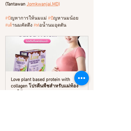
(Tantawan 
Jomkwanjai.MD)
#ป
ัญหาการให้นมแม่ 
#ป
ัญหานมน้อย 
#เต
้านมคัดตึง 
#ท
่อน้ำนมอุดตัน 
Love plant based protein with 
collagen โปรตีนพืชสำหรับแม่ท้อง 
แม่ให้นม
ซื้อเลย