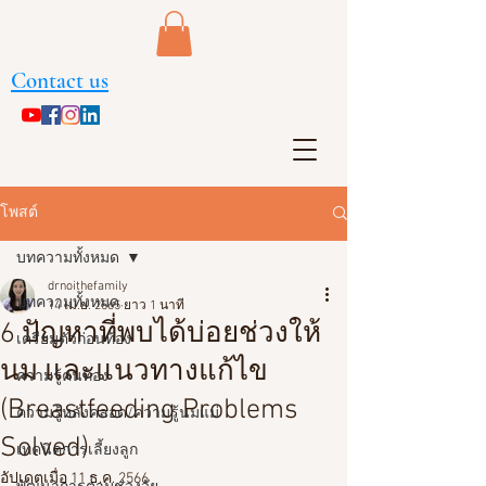
Contact us
โพสต์
บทความทั้งหมด
drnoithefamily
บทความทั้งหมด
14 เม.ย. 2565
ยาว 1 นาที
6 ปัญหาที่พบได้บ่อยช่วงให้
เตรียมตัวก่อนท้อง
นม และแนวทางแก้ไข
ความรู้คนท้อง
(Breastfeeding Problems
ความรู้หลังคลอด/ความรู้นมแม่
Solved)
เทคนิคการเลี้ยงลูก
อัปเดตเมื่อ
11 ธ.ค. 2566