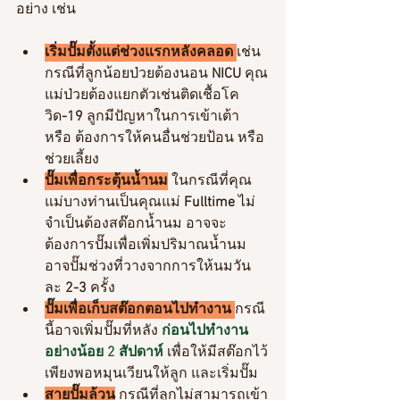
อย่าง เช่น
เริ่มปั๊มตั้งแต่ช่วงแรกหลังคลอด 
เช่น
กรณีที่ลูกน้อยป่วยต้องนอน 
NICU
 คุณ
แม่ป่วยต้องแยกตัวเช่นติดเชื้อโค
วิด
-19
 ลูกมีปัญหาในการเข้าเต้า 
หรือ ต้องการให้คนอื่นช่วยป้อน หรือ
ช่วยเลี้ยง
ปั๊มเพื่อกระตุ้นน้ำนม
 ในกรณีที่คุณ
แม่บางท่านเป็นคุณแม่ 
Fulltime
 ไม่
จำเป็นต้องสต๊อกน้ำนม อาจจะ
ต้องการปั๊มเพื่อเพิ่มปริมาณน้ำนม 
อาจปั๊มช่วงที่วางจากการให้นมวัน
ละ
 2-3 
ครั้ง
ปั๊มเพื่อเก็บสต๊อกตอนไปทำงาน 
กรณี
นี้อาจเพิ่มปั๊มที่หลัง 
ก่อนไปทำงาน
อย่างน้อย 2 สัปดาห์
 เพื่อให้มีสต๊อกไว้
เพียงพอหมุนเวียนให้ลูก และเริ่มปั๊ม
สายปั๊มล้วน
 กรณีที่ลูกไม่สามารถเข้า