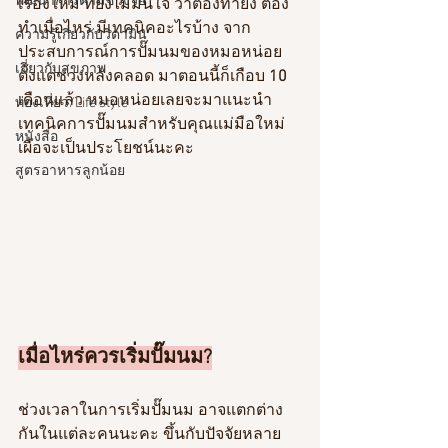
พัฒนาการตามช่วงวัย
เรื่องใหม่ ที่ยังไม่มั่นใจ ว่าต้องทำยัง ต้อง
ทำเมื่อไหร่ มีเทคนิคอะไรบ้าง จาก
ความรู้เกี่ยวกับวิตามิน
ประสบการณ์การปั๊มนมของหมอหน่อย
เกี่ยวกับสุขภาพ
ตั้งแต่ช่วงหลังคลอด มาตอนนี้ก็เกือบ 
10 
เดือนแล้ว หมอหน่อยเลยจะมาแนะนำ 
ท่องเที่ยว/Life style
เทคนิคการปั๊มนมสำหรับคุณแม่มือใหม่ 
หนังสือ
เผื่อจะเป็นประโยชน์นะคะ
สูตรอาหารลูกน้อย
เมื่อไหร่ควรเริ่มปั๊มนม?
ช่วงเวลาในการเริ่มปั๊มนม อาจแตกต่าง
กันในแต่ละคนนะคะ ขึ้นกับปัจจัยหลาย